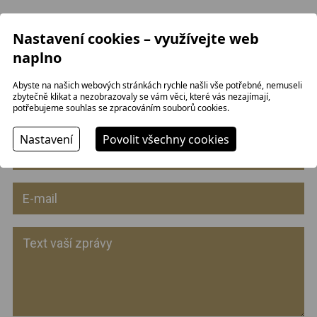
ps.zaboj.pe@seznam.cz
Nastavení cookies – využívejte web
Pěvecký spolek Záboj Pelhřimov
Sbormistr Petr Žák:
777 272 672
naplno
kontaktní informace
Abyste na našich webových stránkách rychle našli vše potřebné, nemuseli
Facebook
zbytečně klikat a nezobrazovaly se vám věci, které vás nezajímají,
potřebujeme souhlas se zpracováním souborů cookies.
Nastavení
Povolit všechny cookies