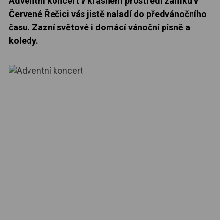
Adventní koncert v krásném prostředí zámku v
Červené Řečici vás jistě naladí do předvánočního
času. Zazní světové i domácí vánoční písně a
koledy.
KONTAKT
+420 774 280 780