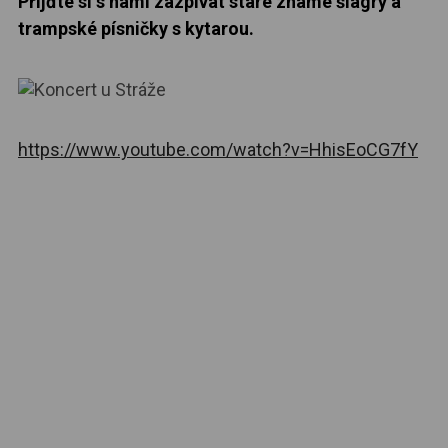
Přijďte si s námi zazpívat staré známé šlágry a
trampské písničky s kytarou.
https://www.youtube.com/watch?v=HhisEoCG7fY
KONTAKT
+420 774 280 780