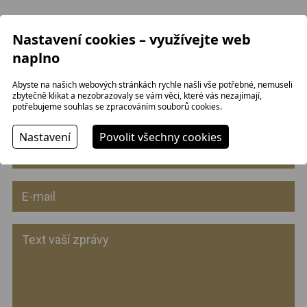
ps.zaboj.pe@seznam.cz
Nastavení cookies – využívejte web
Pěvecký spolek Záboj Pelhřimov
naplno
Sbormistr Petr Žák:
777 272 672
kontaktní informace
Abyste na našich webových stránkách rychle našli vše potřebné, nemuseli
zbytečně klikat a nezobrazovaly se vám věci, které vás nezajímají,
Facebook
potřebujeme souhlas se zpracováním souborů cookies.
Nastavení
Povolit všechny cookies