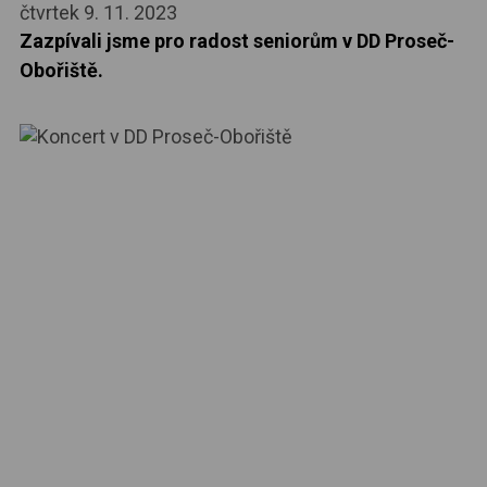
čtvrtek 9. 11. 2023
Zazpívali jsme pro radost seniorům v DD Proseč-
Obořiště.
KONTAKT
+420 774 280 780
ps.zaboj.pe@seznam.cz