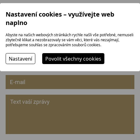
Pěvecký spolek Záboj Pelhřimov
Nastavení cookies – využívejte web
Sbormistr Petr Žák:
777 272 672
naplno
kontaktní informace
Abyste na našich webových stránkách rychle našli vše potřebné, nemuseli
Facebook
zbytečně klikat a nezobrazovaly se vám věci, které vás nezajímají,
potřebujeme souhlas se zpracováním souborů cookies.
Nastavení
Povolit všechny cookies