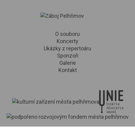
O souboru
Koncerty
Ukázky z repertoáru
Sponzoři
Galerie
Kontakt