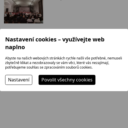
Nastavení cookies – využívejte web
naplno
KONTAKT
Abyste na našich webových stránkách rychle našli vše potřebné, nemuseli
zbytečně klikat a nezobrazovaly se vám věci, které vás nezajímají,
potřebujeme souhlas se zpracováním souborů cookies.
Nastavení
Povolit všechny cookies
+420 774 280 780
ps.zaboj.pe@seznam.cz
Pěvecký spolek Záboj Pelhřimov
Sbormistr Petr Žák:
777 272 672
kontaktní informace
Facebook