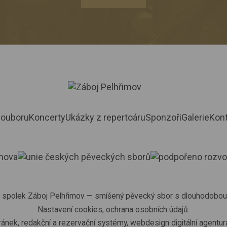
souboru
Koncerty
Ukázky z repertoáru
Sponzoři
Galerie
Kont
 spolek Záboj Pelhřimov
— smíšený pěvecký sbor s dlouhodobou t
Nastavení cookies
,
ochrana osobních údajů
.
ránek
,
redakční a rezervační systémy
,
webdesign
digitální agentur