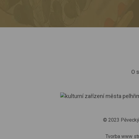
O 
© 2023
Pěvecký
Tvorba www st