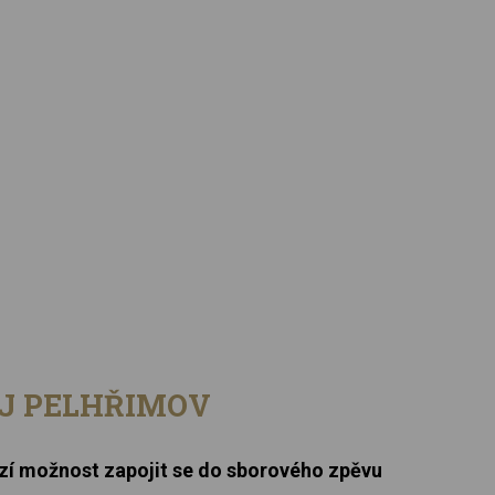
Ukázky z repertoáru
Sponzoři
Galerie
Kontakt
OJ PELHŘIMOV
ízí možnost zapojit se do sborového zpěvu