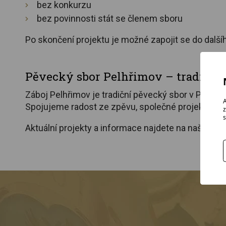
bez konkurzu
bez povinnosti stát se členem sboru
Po skončení projektu je možné zapojit se do další
Pěvecký sbor Pelhřimov – tradice i
Záboj Pelhřimov je tradiční pěvecký sbor v Pelh
A
Spojujeme radost ze zpěvu, společné projekty a p
z
s
Aktuální projekty a informace najdete na našich s