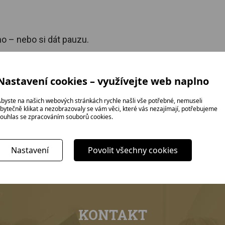
ho – nebo si dát pauzu.
 otevřenost
Nastavení cookies – využívejte web naplno
řimově, který dnes funguje moderním, otevřeným způsobe
byste na našich webových stránkách rychle našli vše potřebné, nemuseli
řátelskou atmosféru.
bytečně klikat a nezobrazovaly se vám věci, které vás nezajímají, potřebujeme
ouhlas se zpracováním souborů cookies.
ociálních sítích (Facebook, Instagram)nebo nás můžete k
Nastavení
Povolit všechny cookies
KONTAKT