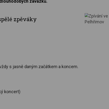
 dlouhodobých závazků.
ospělé zpěváky
, vždy s jasně daným začátkem a koncem.
ký koncert)