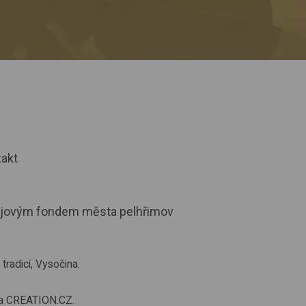
akt
radicí, Vysočina.
a
CREATION.CZ
.